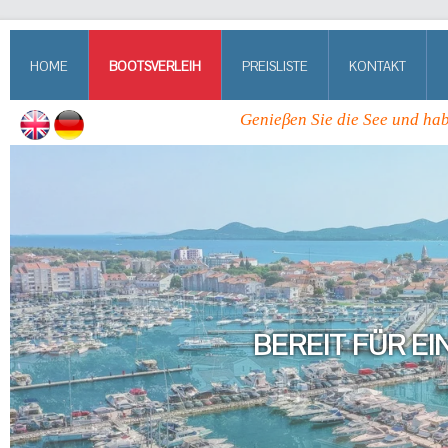
HOME
BOOTSVERLEIH
PREISLISTE
KONTAKT
Genieβen Sie die See und habe
BEREIT FÜR E